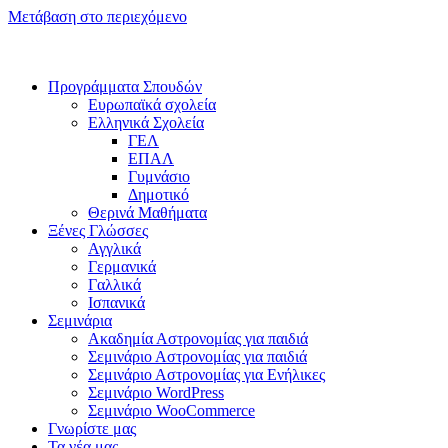
Μετάβαση στο περιεχόμενο
Οι εγγραφές 2026-2027 ξεκίνησαν!
Μάθε περισσότερα >
Προγράμματα Σπουδών
Ευρωπαϊκά σχολεία
Ελληνικά Σχολεία
ΓΕΛ
ΕΠΑΛ
Γυμνάσιο
Δημοτικό
Θερινά Μαθήματα
Ξένες Γλώσσες
Αγγλικά
Γερμανικά
Γαλλικά
Ισπανικά
Σεμινάρια
Ακαδημία Αστρονομίας για παιδιά
Σεμινάριο Αστρονομίας για παιδιά
Σεμινάριο Αστρονομίας για Ενήλικες
Σεμινάριο WordPress
Σεμινάριο WooCommerce
Γνωρίστε μας
Τα νέα μας