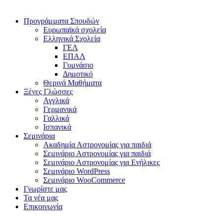
Προγράμματα Σπουδών
Ευρωπαϊκά σχολεία
Ελληνικά Σχολεία
ΓΕΛ
ΕΠΑΛ
Γυμνάσιο
Δημοτικό
Θερινά Μαθήματα
Ξένες Γλώσσες
Αγγλικά
Γερμανικά
Γαλλικά
Ισπανικά
Σεμινάρια
Ακαδημία Αστρονομίας για παιδιά
Σεμινάριο Αστρονομίας για παιδιά
Σεμινάριο Αστρονομίας για Ενήλικες
Σεμινάριο WordPress
Σεμινάριο WooCommerce
Γνωρίστε μας
Τα νέα μας
Επικοινωνία